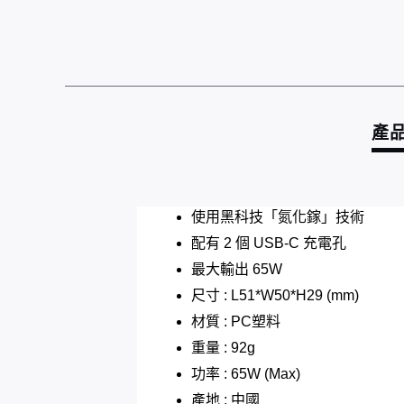
產
使用黑科技「氮化鎵」技術
配有 2 個 USB-C 充電孔
最大輸出 65W
​尺寸 : L51*W50*H29 (mm)
材質 : PC塑料
重量 : 92g
功率 : 65W (Max)
產地 : 中國