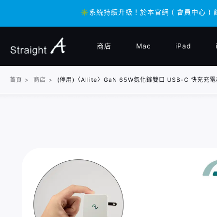
✳️系統持續升級！於本官網 ( 會員中心 ) 
✳️系統持續升級！於本官網 ( 會員中心 ) 
商店
Mac
iPad
首頁
>
商店
>
(停用)〈Allite〉GaN 65W氮化鎵雙口 USB-C 快充充