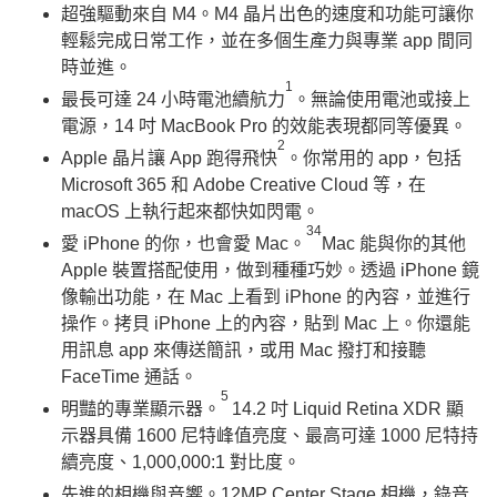
超強驅動來自 M4。M4 晶片出色的速度和功能可讓你
輕鬆完成日常工作，並在多個生產力與專業 app 間同
時並進。
1
最長可達 24 小時電池續航力
。無論使用電池或接上
電源，14 吋 MacBook Pro 的效能表現都同等優異。
2
Apple 晶片讓 App 跑得飛快
。你常用的 app，包括
Microsoft 365 和 Adobe Creative Cloud 等，在
macOS 上執行起來都快如閃電。
34
愛 iPhone 的你，也會愛 Mac。
Mac 能與你的其他
Apple 裝置搭配使用，做到種種巧妙。透過 iPhone 鏡
像輸出功能，在 Mac 上看到 iPhone 的內容，並進行
操作。拷貝 iPhone 上的內容，貼到 Mac 上。你還能
用訊息 app 來傳送簡訊，或用 Mac 撥打和接聽
FaceTime 通話。
5
明豔的專業顯示器。
14.2 吋 Liquid Retina XDR 顯
示器具備 1600 尼特峰值亮度、最高可達 1000 尼特持
續亮度、1,000,000:1 對比度。
先進的相機與音響。12MP Center Stage 相機，錄音