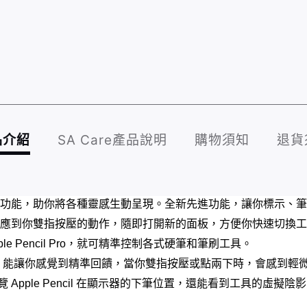
品介紹
SA Care產品說明
購物須知
退貨
增添更多巧妙的功能，助你將各種靈感生動呈現。全新先進功能，讓你標
 Pro 可感應到你雙指按壓的動作，隨即打開新的面板，方便你快速切
e Pencil Pro，就可精準控制各式硬筆和筆刷工具。
，能讓你感覺到精準回饋，當你雙指按壓或點兩下時，會感到輕
。 準確預覽 Apple Pencil 在顯示器的下筆位置，還能看到工具