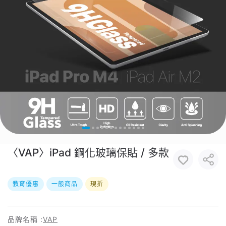
〈VAP〉iPad 鋼化玻璃保貼 / 多款
教育優惠
一般商品
現折
品牌名稱 :
VAP