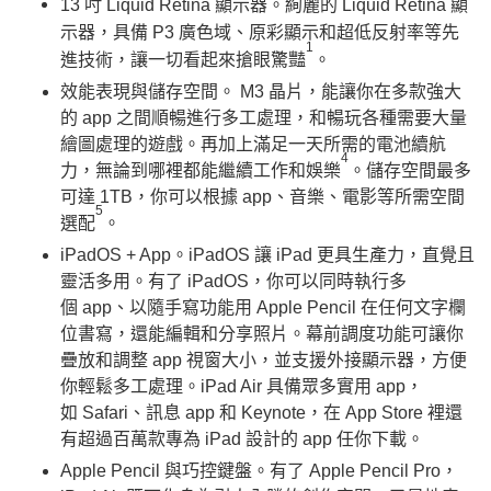
13 吋 Liquid Retina 顯示器。絢麗的 Liquid Retina 顯
示器，具備 P3 廣色域、原彩顯示和超低反射率等先
1
進技術，讓一切看起來搶眼驚豔
。
效能表現與儲存空間。 M3 晶片，能讓你在多款強大
的 app 之間順暢進行多工處理，和暢玩各種需要大量
繪圖處理的遊戲。再加上滿足一天所需的電池續航
4
力，無論到哪裡都能繼續工作和娛樂
。儲存空間最多
可達 1TB，你可以根據 app、音樂、電影等所需空間
5
選配
。
iPadOS + App。iPadOS 讓 iPad 更具生產力，直覺且
靈活多用。有了 iPadOS，你可以同時執行多
個 app、以隨手寫功能用 Apple Pencil 在任何文字欄
位書寫，還能編輯和分享照片。幕前調度功能可讓你
疊放和調整 app 視窗大小，並支援外接顯示器，方便
你輕鬆多工處理。iPad Air 具備眾多實用 app，
如 Safari、訊息 app 和 Keynote，在 App Store 裡還
有超過百萬款專為 iPad 設計的 app 任你下載。
Apple Pencil 與巧控鍵盤。有了 Apple Pencil Pro，