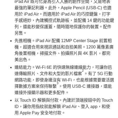
iPad Air 既可化身為引人入勝的創作空間，又是地表
最強的筆記利器。此外，Apple Pencil (USB-C) 也適
用於 iPad Air。而適用於 iPad Air 的巧控鍵盤，打字
手感絕妙，內建觸控式軌跡板，並配備 14 鍵的功能鍵
列，還能秒變保護蓋，隨時隨地保護你的裝置。配件
另售。
先進相機。iPad Air 配備 12MP Center Stage 前置相
機，超適合用來視訊通話和自拍美照。1200 萬像素廣
角後置相機，掃描文件、拍攝照片與 4K 影片，都完
美出色。
連結能力。Wi-Fi 6E 的快速無線連線能力，可讓你迅
2
速傳輸照片、文件和大型的影片檔案
。有了 5G 行動
網路功能，即使身邊沒有 Wi-Fi，也能根據需要靈活選
3
擇數據方案來保持聯繫
。使用 USB-C 連接器，還能
連接外接顯示器和更多配件。
以 Touch ID 解鎖與付款。內建於頂端按鈕中的 Touch
ID，讓你用指紋就能解鎖 iPad Air、登入 app，和使
用 Apple Pay 安全地付款。