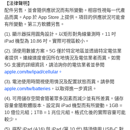
【法律聲明】
配件另售，並會隨供應狀況而有所變動。相容性視每一代產
品而異。App 於 App Store 上提供。項目的供應狀況可能會
有所變動。第三方軟體另售。
(1). 顯示器採用圓角設計。以矩形對角線量測時，11 吋
iPad 機型為 10.86 吋。實際可視區較小。
(2). 須使用數據方案。5G 僅於特定地區並透過特定電信業
者提供。連線速度會因所在地情況及電信業者而異。如需
5G 支援的詳細資訊，請洽詢你的電信業者並參閱
apple.com/tw/ipad/cellular。
(3). 電池使用時間視使用情況及配置狀態而異。請參閱
apple.com/tw/batteries
，以取得進一步資訊。
(4). 可用儲存空間會隨著眾多因素而減少並有所差異。儲存
容量會隨軟體版本、設定與 iPad 機型而有所變動。1GB =
10 億位元組；1TB = 1 兆位元組。格式化後的實際容量可能
較少。
(5). 搭配 iPad (A16) 與 iPad (第 10 代) 時須使用 USB-C 對