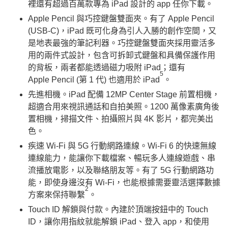
裡還有超過百萬款專為 iPad 設計的 app 任你下載。
Apple Pencil 與巧控鍵盤雙面夾。有了 Apple Pencil
(USB-C)，iPad 既可化身為引人入勝的創作空間，又
是地表最強的筆記利器。巧控鍵盤雙面夾採用靈活多
用的兩件式設計，包含可拆卸式鍵盤和具備保護作用
的背板，兩者都能透過磁力吸附 iPad；還有
5
Apple Pencil (第 1 代) 也適用於 iPad
。
先進相機。iPad 配備 12MP Center Stage 前置相機，
超適合用來視訊通話和自拍美照。1200 萬像素廣角後
置相機，掃描文件、拍攝照片與 4K 影片，都完美出
色。
疾速 Wi-Fi 與 5G 行動網路連線。Wi-Fi 6 的快速無線
連線能力，能讓你下載檔案、暢玩多人連線遊戲、串
流播放電影，以及聯絡朋友等。有了 5G 行動網路功
能，即使身邊沒有 Wi-Fi，也能根據需要靈活選擇數據
2
方案來保持聯繫
。
Touch ID 解鎖與付款。
內建於頂端按鈕中的 Touch
ID，讓你用指紋就能解鎖 iPad、登入 app，和使用