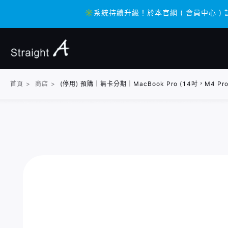
✳️系統持續升級！於本官網 ( 會員中心 ) 
✳️系統持續升級！於本官網 ( 會員中心 ) 
首頁
>
商店
>
(停用) 預購｜無卡分期｜MacBook Pro (14吋，M4 Pro) 