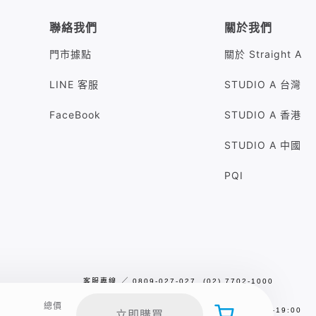
聯絡我們
關於我們
門市據點
關於 Straight A
LINE 客服
STUDIO A 台灣
FaceBook
STUDIO A 香港
STUDIO A 中國
PQI
客服專線
╱
0809-027-027 (02) 7702-1000
客服信箱
╱
sa.service@studioa.com.tw
總價
服務時間
╱
平日／假日10:00 - 13:00，14:00-19:00
立即購買