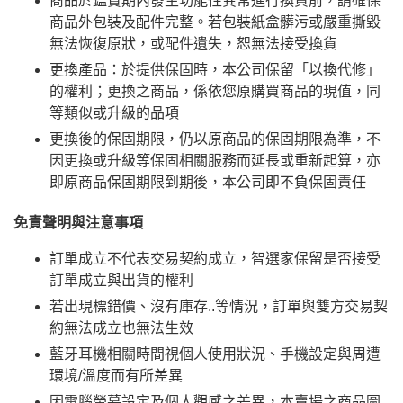
商品於鑑賞期內發生功能性異常進行換貨前，請確保
商品外包裝及配件完整。若包裝紙盒髒污或嚴重撕毀
無法恢復原狀，或配件遺失，恕無法接受換貨
更換產品：於提供保固時，本公司保留「以換代修」
的權利；更換之商品，係依您原購買商品的現值，同
等類似或升級的品項
更換後的保固期限，仍以原商品的保固期限為準，不
因更換或升級等保固相關服務而延長或重新起算，亦
即原商品保固期限到期後，本公司即不負保固責任
免責聲明與注意事項
訂單成立不代表交易契約成立，智選家保留是否接受
訂單成立與出貨的權利
若出現標錯價、沒有庫存..等情況，訂單與雙方交易契
約無法成立也無法生效
藍牙耳機相關時間視個人使用狀況、手機設定與周遭
環境/溫度而有所差異
因電腦螢幕設定及個人觀感之差異，本賣場之商品圖