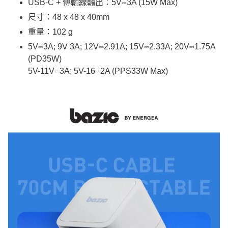
USB-C + 傳輸線輸出：5V⎓3A (15W Max)
尺寸：48 x 48 x 40mm
重量：102 g
5V⎓3A; 9V 3A; 12V⎓2.91A; 15V⎓2.33A; 20V⎓1.75A
(PD35W)
5V-11V⎓3A; 5V-16⎓2A (PPS33W Max)