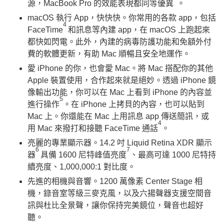
源，MacBook Pro 的效能表現都同等優異
。
macOS 執行 App，快快快。你常用的各款 app，包括
4
FaceTime
和訊息等內建 app，在 macOS 上跑起來
都快如閃電。此外，內建的病毒防護功能和免額外付
費的軟體更新，有助 Mac 順暢且安全地運作。
愛 iPhone 的你，也會愛 Mac。將 Mac 搭配你的其他
Apple 裝置使用，合作起來就是絕妙。透過 iPhone 鏡
像輸出功能，你可以在 Mac 上看到 iPhone 的內容並
5
進行操作
。在 iPhone 上拷貝的內容，也可以貼到
Mac 上。你還能在 Mac 上用訊息 app 傳送簡訊，或
4
用 Mac 來撥打和接聽 FaceTime 通話
。
亮麗的專業顯示器。14.2 吋 Liquid Retina XDR 顯示
6
7
器
具備 1600 尼特峰值亮度
、最高可達 1000 尼特持
續亮度、1,000,000:1 對比度。
先進的相機與音響。1200 萬像素 Center Stage 相
機，錄音室等級三麥克風，以及六揚聲器支援空間音
訊與杜比全景聲，讓你保持完美鏡位，聲音也超好
聽。