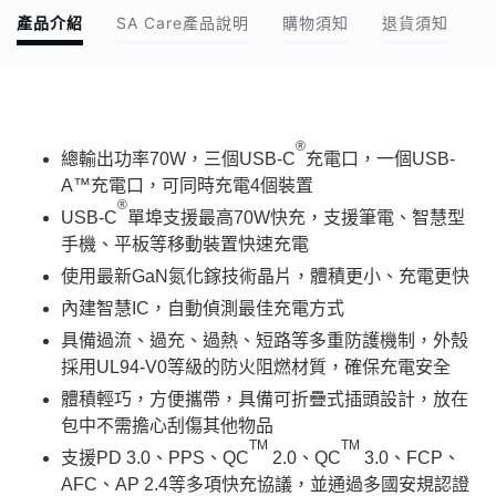
產品介紹
SA Care產品說明
購物須知
退貨須知
®
總輸出功率70W，三個USB-C
充電口，一個USB-
A™充電口，可同時充電4個裝置
®
USB-C
單埠支援最高70W快充，支援筆電、智慧型
手機、平板等移動裝置快速充電
使用最新GaN氮化鎵技術晶片，體積更小、充電更快
內建智慧IC，自動偵測最佳充電方式
具備過流、過充、過熱、短路等多重防護機制，外殼
採用UL94-V0等級的防火阻燃材質，確保充電安全
體積輕巧，方便攜帶，具備可折疊式插頭設計，放在
包中不需擔心刮傷其他物品
TM
TM
支援PD 3.0、PPS、QC
2.0、QC
3.0、FCP、
AFC、AP 2.4等多項快充協議，並通過多國安規認證