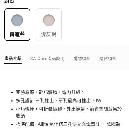
顏色
霧霾藍
淺灰褐
產品介紹
SA Care產品說明
購物須知
退貨須知
完勝原廠，輕巧體積，電力升級。
多孔設計 三孔輸出，單孔最高可輸出 70W
小巧輕便，可折疊插腳，外出攜帶，節省空間並易於
收納
標準配備 : Allite 氮化鎵三孔快充充電器*1
，
萬國轉