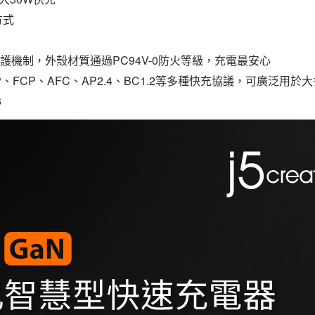
方式
防護機制，外殼材質通過PC94V-0防火等級，充電最安心
SCP、FCP、AFC、AP2.4、BC1.2等多種快充協議，可廣泛用
6