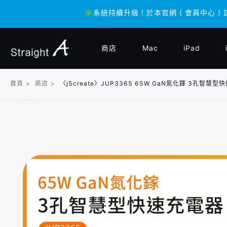
✳️系統持續升級！於本官網 ( 會員中心 ) 
✳️系統持續升級！於本官網 ( 會員中心 ) 
商店
Mac
iPad
首頁
>
商店
>
〈j5create〉JUP3365 65W GaN氮化鎵 3孔智慧