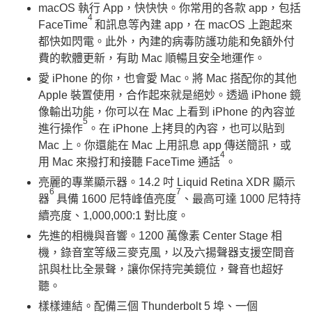
macOS 執行 App，快快快。你常用的各款 app，包括
4
FaceTime
和訊息等內建 app，在 macOS 上跑起來
都快如閃電。此外，內建的病毒防護功能和免額外付
費的軟體更新，有助 Mac 順暢且安全地運作。
愛 iPhone 的你，也會愛 Mac。將 Mac 搭配你的其他
Apple 裝置使用，合作起來就是絕妙。透過 iPhone 鏡
像輸出功能，你可以在 Mac 上看到 iPhone 的內容並
5
進行操作
。在 iPhone 上拷貝的內容，也可以貼到
Mac 上。你還能在 Mac 上用訊息 app 傳送簡訊，或
4
用 Mac 來撥打和接聽 FaceTime 通話
。
亮麗的專業顯示器。14.2 吋 Liquid Retina XDR 顯示
6
7
器
具備 1600 尼特峰值亮度
、最高可達 1000 尼特持
續亮度、1,000,000:1 對比度。
先進的相機與音響。1200 萬像素 Center Stage 相
機，錄音室等級三麥克風，以及六揚聲器支援空間音
訊與杜比全景聲，讓你保持完美鏡位，聲音也超好
聽。
樣樣連結。配備三個 Thunderbolt 5 埠、一個