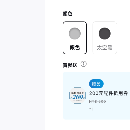
顏色
銀色
太空黑
買就送
贈品
200元配件抵用券
NT$ 200
*1