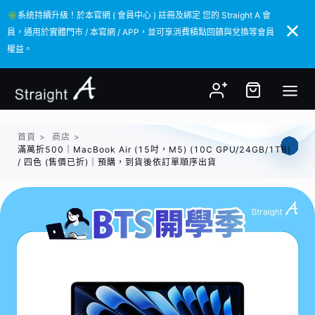
✳️系統持續升級！於本官網 ( 會員中心 ) 註冊及綁定 您的 Straight A 會
✳️系統持續升級！於本官網 ( 會員中心 ) 註冊及綁定 您的 Straight A 會
員，通用於實體門市 / 本官網 / APP，並可享消費積點回饋與兌換等會員
員，通用於實體門市 / 本官網 / APP，並可享消費積點回饋與兌換等會員
權益。
權益。
首頁
>
商店
>
滿萬折500｜MacBook Air (15吋，M5) (10C GPU/24GB/1TB)
/ 四色 (售價已折)｜預購，到貨後依訂單順序出貨