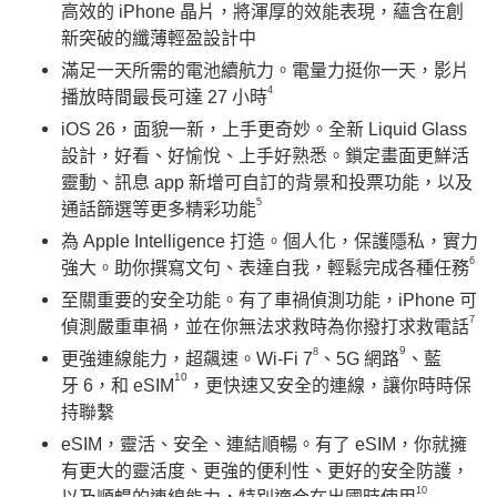
高效的 iPhone 晶片，將渾厚的效能表現，蘊含在創
新突破的纖薄輕盈設計中
滿足一天所需的電池續航力。電量力挺你一天，影片
4
播放時間最長可達 27 小時
iOS 26，面貌一新，上手更奇妙。全新 Liquid Glass
設計，好看、好愉悅、上手好熟悉。鎖定畫面更鮮活
靈動、訊息 app 新增可自訂的背景和投票功能，以及
5
通話篩選等更多精彩功能
為 Apple Intelligence 打造。個人化，保護隱私，實力
6
強大。助你撰寫文句、表達自我，輕鬆完成各種任務
至關重要的安全功能。有了車禍偵測功能，iPhone 可
7
偵測嚴重車禍，並在你無法求救時為你撥打求救電話
9
8
更強連線能力，超飆速。Wi-Fi 7
、5G 網路
、藍
10
牙 6，和 eSIM
，更快速又安全的連線，讓你時時保
持聯繫
eSIM，靈活、安全、連結順暢。有了 eSIM，你就擁
有更大的靈活度、更強的便利性、更好的安全防護，
10