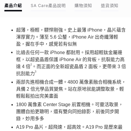
產品介紹
SA Care產品說明
購物須知
退貨須知
超薄，極輕，驃悍剛強。史上最薄 iPhone，晶片蘊含
渾厚實力。薄至 5.6 公釐，iPhone Air 出奇纖薄輕
盈，握在手中，感覺若有似無
比過去任何一款 iPhone 都耐用。採用超輕鈦金屬邊
框，以超瓷晶盾保護 iPhone Air 的背板，抗裂能力高
2
達 4 倍
。而正面的全新超瓷晶盾 2 面板，更帶來 3 倍
3
抗刮能力
兩部先進相機合成一體。4800 萬像素融合相機系統，
具備 2 倍光學品質變焦。站在原地就能調整取景，輕
輕鬆鬆拍出完美畫面
1800 萬像素 Center Stage 前置相機。可靈活取景，
團體自拍更聰明，還有雙向同拍錄影，前後同步開
錄，妙用多多
A19 Pro 晶片，超飛速，超高效。A19 Pro 是歷來最