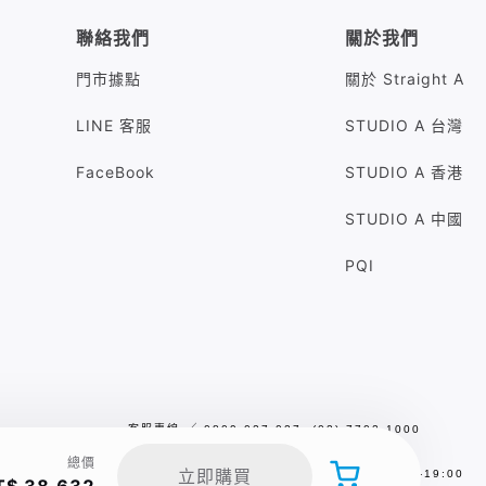
聯絡我們
關於我們
門市據點
關於 Straight A
LINE 客服
STUDIO A 台灣
FaceBook
STUDIO A 香港
STUDIO A 中國
PQI
客服專線
╱
0809-027-027 (02) 7702-1000
客服信箱
╱
sa.service@studioa.com.tw
總價
立即購買
服務時間
╱
平日／假日10:00 - 13:00，14:00-19:00