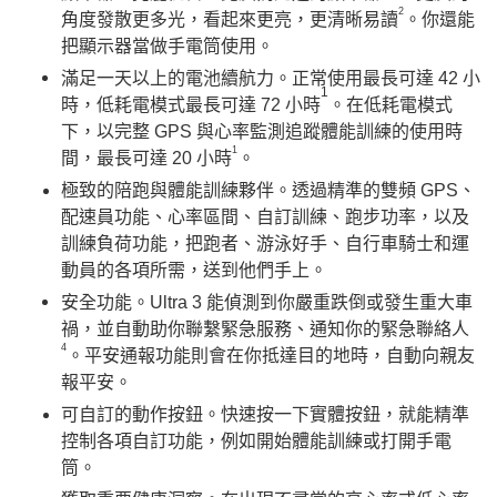
2
角度發散更多光，看起來更亮，更清晰易讀
。你還能
把顯示器當做手電筒使用。
滿足一天以上的電池續航力。正常使用最長可達 42 小
1
時，低耗電模式最長可達 72 小時
。在低耗電模式
下，以完整 GPS 與心率監測追蹤體能訓練的使用時
1
間，最長可達 20 小時
。
極致的陪跑與體能訓練夥伴。透過精準的雙頻 GPS、
配速員功能、心率區間、自訂訓練、跑步功率，以及
訓練負荷功能，把跑者、游泳好手、自行車騎士和運
動員的各項所需，送到他們手上。
安全功能。Ultra 3 能偵測到你嚴重跌倒或發生重大車
禍，並自動助你聯繫緊急服務、通知你的緊急聯絡人
4
。平安通報功能則會在你抵達目的地時，自動向親友
報平安。
可自訂的動作按鈕。快速按一下實體按鈕，就能精準
控制各項自訂功能，例如開始體能訓練或打開手電
筒。