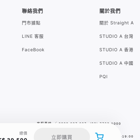
聯絡我們
關於我們
門市據點
關於 Straight A
LINE 客服
STUDIO A 台灣
FaceBook
STUDIO A 香港
STUDIO A 中國
PQI
客服專線
╱
0809-027-027 (02) 7702-1000
客服信箱
╱
sa.service@studioa.com.tw
總價
立即購買
服務時間
╱
平日／假日10:00 - 13:00，14:00-19:00