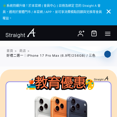
✳️系統持續升級！於本官網 ( 會員中心 ) 註冊及綁定 您的 Straight A 會
✳️系統持續升級！於本官網 ( 會員中心 ) 註冊及綁定 您的 Straight A 會
員，通用於實體門市 / 本官網 / APP，並可享消費積點回饋與兌換等會員
員，通用於實體門市 / 本官網 / APP，並可享消費積點回饋與兌換等會員
權益。
權益。
首頁
>
商店
>
好禮二選一｜iPhone 17 Pro Max (6.9吋/256GB) / 三色