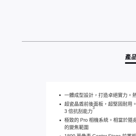
產
一體成型設計，打造卓絕實力。熱鍛
超瓷晶盾前後面板，超堅固耐用。以超瓷
3
3 倍抗刮能力
極致的 Pro 相機系統。相當於隨身
的變焦範圍