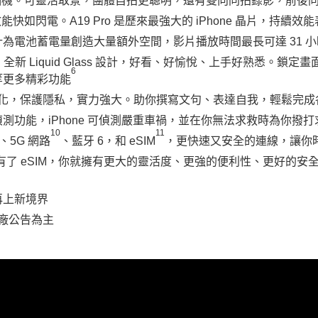
tage 前置相機。可靈活取景，團體自拍更聰明，還有雙向同拍錄影，前
效能快如閃電。A19 Pro 是歷來最強大的 iPhone 晶片，持續效
為電池蓄電量創造大量額外空間，影片播放時間最長可達 31 小
全新 Liquid Glass 設計，好看、好愉悅、上手好熟悉。鎖定
6
等更多精彩功能
ce 打造。個人化，保護隱私，實力強大。助你撰寫文句、表達自我，輕鬆完
測功能，iPhone 可偵測嚴重車禍，並在你無法求救時為你撥打
10
11
、5G 網路
、藍牙 6，和 eSIM
，更快速又安全的連線，讓你
。有了 eSIM，你就擁有更大的靈活度、更強的便利性、更好的
再上新境界
原廠公告為主