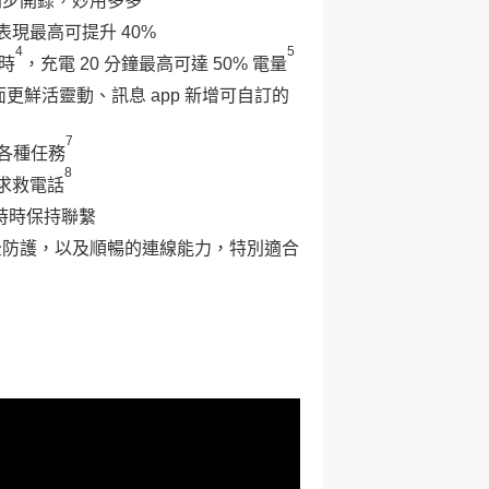
後同步開錄，妙用多多
能表現最高可提升 40%
4
5
時
，充電 20 分鐘最高可達 50% 電量
畫面更鮮活靈動、訊息 app 新增可自訂的
7
成各種任務
8
求救電話
時時保持聯繫
安全防護，以及順暢的連線能力，特別適合