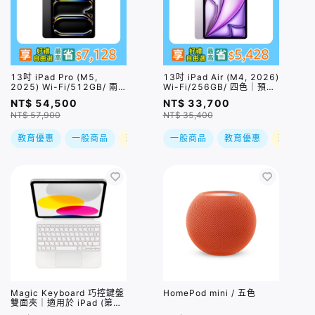
13吋 iPad Pro (M5,
13吋 iPad Air (M4, 2026)
2025) Wi-Fi/512GB/ 兩
Wi-Fi/256GB/ 四色｜預
色｜預購，到貨後依訂單順
購，到貨後依訂單順序出貨
NT$ 54,500
NT$ 33,700
序出貨
NT$ 57,900
NT$ 35,400
教育優惠
一般商品
現折
一般商品
教育優惠
現折
Magic Keyboard 巧控鍵盤
HomePod mini / 五色
雙面夾｜適用於 iPad (第
10 代) (MQDP3TA/A)