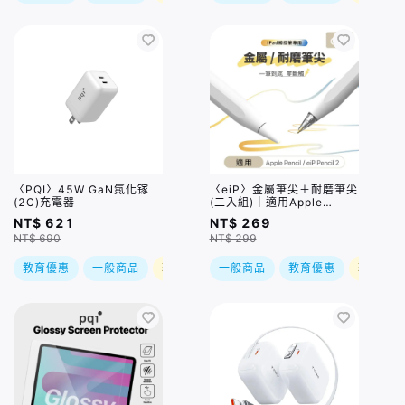
〈PQI〉45W GaN氮化镓
〈eiP〉金屬筆尖＋耐磨筆尖
(2C)充電器
(二入組)｜適用Apple
Pencil 1/2代、eiP Pencil
NT$ 621
NT$ 269
2/AX Pro2/AX Ultra
NT$ 690
NT$ 299
教育優惠
一般商品
現折
一般商品
教育優惠
現折