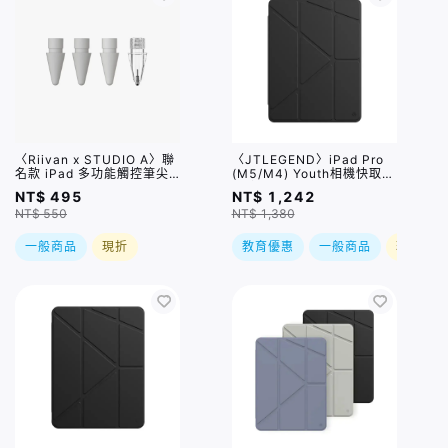
〈Riivan x STUDIO A〉聯
〈JTLEGEND〉iPad Pro
名款 iPad 多功能觸控筆尖4
(M5/M4) Youth相機快取透
入組
明防摔殼(含Apple Pencil
NT$ 495
NT$ 1,242
槽) 曜黑
NT$ 550
NT$ 1,380
一般商品
現折
教育優惠
一般商品
現折