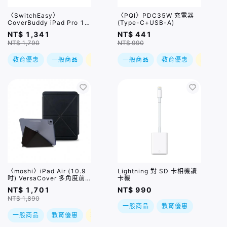
〈SwitchEasy〉
〈PQI〉PDC35W 充電器
CoverBuddy iPad Pro 11
(Type-C+USB-A)
吋(2021) / iPad Air 10.9
NT$ 1,341
NT$ 441
吋(2020-2022) 磁吸升級
NT$ 1,790
NT$ 990
保護殼(支援巧控鍵盤、
Pencil 充電槽) / 兩色
教育優惠
一般商品
現折
一般商品
教育優惠
現折
〈moshi〉iPad Air (10.9
Lightning 對 SD 卡相機讀
吋) VersaCover 多角度前
卡機
後保護套 / 兩色
NT$ 1,701
NT$ 990
NT$ 1,890
一般商品
教育優惠
一般商品
教育優惠
現折