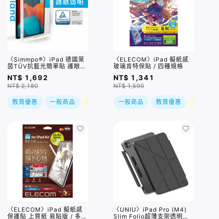
〈Simmpo®〉iPad 德國萊
〈ELECOM〉iPad 擬紙感
茵TÜV抗藍光簡單貼 護眼透
玻璃肯特保貼 / 四種規格
明版 / 多種規格
NT$ 1,692
NT$ 1,341
NT$ 2,180
NT$ 1,590
教育優惠
一般商品
現折
一般商品
教育優惠
現折
〈ELECOM〉iPad 擬紙感
〈UNIU〉iPad Pro (M4)
保護貼 上質紙 易貼版 / 多種
Slim Folio超薄支架透明保