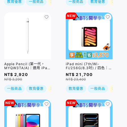
教育優惠
一般商品
現折
一般商品
教育優惠
現折
NEW
Apple Pencil (第一代，
iPad mini (7th/Wi-
MYQW3TA/A)｜適用 iPad
Fi/256G/8.3吋) / 四色｜可
10 / iPad Air 3/ iPad mini
搭配Apple Pencil Pro｜預
NT$ 2,920
NT$ 21,700
5 /iPad Pro
購，到貨後依訂單順序出貨
NT$ 3,290
NT$ 23,400
一般商品
教育優惠
現折
教育優惠
一般商品
現折
NEW
NEW