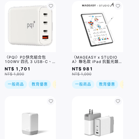
〈PQI〉PD快充組合包
〈MAGEASY x STUDIO
100WV 四孔 3 USB-C、
A〉聯名款 iPad 抗藍光類紙
USB-A 100W / USB-C to
膜保護貼
NT$ 1,701
NT$ 981
C 100公分 5A編織快充線
NT$ 1,890
NT$ 1,090
一般商品
教育優惠
現折
一般商品
教育優惠
現折