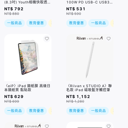
(8.3吋) Youth相機快取透明
100W PD USB-C USB3.2
防摔殼(含Apple Pencil槽)
20Gbps 編織充電/影像傳輸
NT$ 792
NT$ 531
淺灰
線(1M) / 兩色
NT$ 880
NT$ 590
一般商品
教育優惠
現折
教育優惠
一般商品
現折
〈eiP〉iPad 類紙膜 高級日
〈Riivan x STUDIO A〉聯
本類紙質 黏貼款
名款 iPad 磁吸藍牙觸控筆
NT$ 629
NT$ 1,152
NT$ 699
NT$ 1,280
一般商品
教育優惠
現折
教育優惠
一般商品
現折