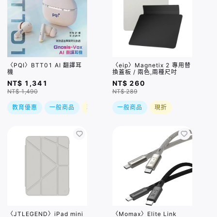
〈PQI〉BTT01 AI 翻譯耳
〈eip〉Magnetix 2 專用替
機
換蓋板 / 兩色,兩種尺吋
NT$ 1,341
NT$ 260
NT$ 1,490
NT$ 289
教育優惠
一般商品
現折
一般商品
現折
〈JTLEGEND〉iPad mini
〈Momax〉Elite Link