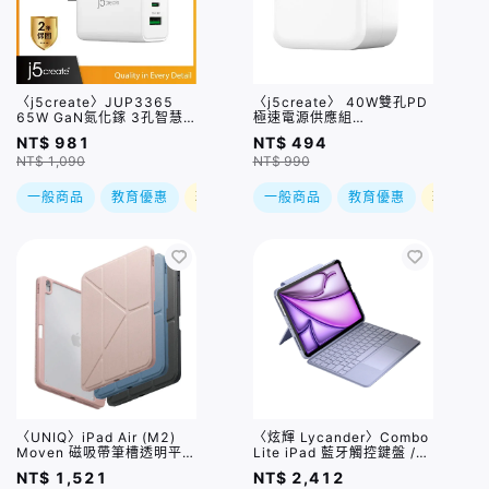
〈j5create〉JUP3365
〈j5create〉 40W雙孔PD
65W GaN氮化鎵 3孔智慧
極速電源供應組
型快速充電器
(JUP2440) (2C,內附
NT$ 981
NT$ 494
USB-A/USB-C雙用編織充
NT$ 1,090
NT$ 990
電線)
一般商品
教育優惠
現折
一般商品
教育優惠
現折
〈UNIQ〉iPad Air (M2)
〈炫輝 Lycander〉Combo
Moven 磁吸帶筆槽透明平板
Lite iPad 藍牙觸控鍵盤 /
保護套 / 三色,兩種尺寸
三色,兩種尺寸
NT$ 1,521
NT$ 2,412