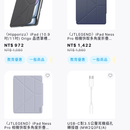
〈Hipporizz〉iPad (10.9
〈JTLEGEND〉iPad Ness
吋/11吋) Origo 晶透筆槽防
Pro 相機快取多角度折疊防
摔殼 / 三色
潑水布紋保護殼 (含Apple
NT$ 972
NT$ 1,422
pencil磁扣+筆槽) / 兩色
NT$ 1,080
NT$ 1,880
教育優惠
一般商品
現折
教育優惠
一般商品
現折
〈JTLEGEND〉iPad Ness
USB-C對3.5公釐耳機插孔
Pro 相機快取多角度折疊防
轉接器 (MW2Q3FE/A)