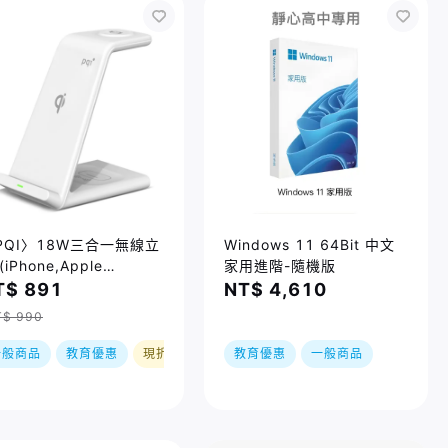
PQI〉18W三合一無線立
Windows 11 64Bit 中文
(iPhone,Apple
家用進階-隨機版
tch,AirPds適用)
T$ 891
NT$ 4,610
T$ 990
一般商品
教育優惠
現折
教育優惠
一般商品