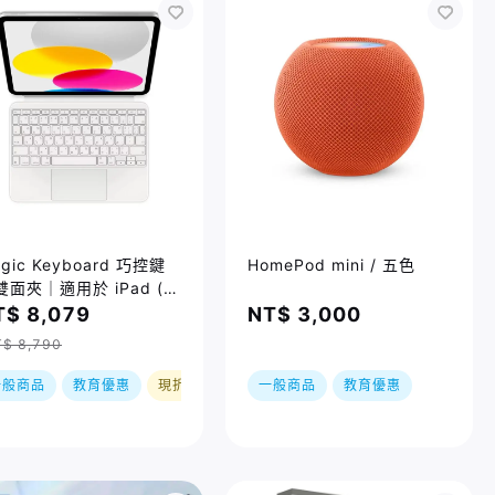
gic Keyboard 巧控鍵
HomePod mini / 五色
雙面夾｜適用於 iPad (第
 代) (MQDP3TA/A)
T$ 8,079
NT$ 3,000
$ 8,790
一般商品
教育優惠
現折
一般商品
教育優惠