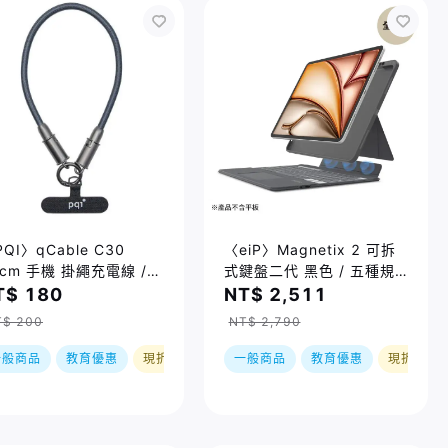
QI〉qCable C30
〈eiP〉Magnetix 2 可拆
0cm 手機 掛繩充電線 /
式鍵盤二代 黑色 / 五種規
色
格
T$ 180
NT$ 2,511
T$ 200
NT$ 2,790
一般商品
教育優惠
現折
一般商品
教育優惠
現折