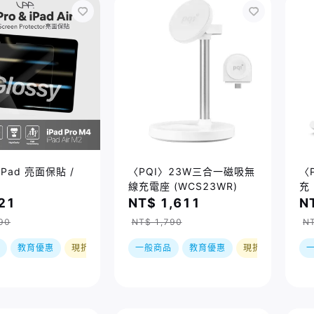
iPad 亮面保貼 /
〈PQI〉23W三合一磁吸無
〈
線充電座 (WCS23WR)
充 
Wa
21
NT$ 1,611
N
90
NT$ 1,790
N
教育優惠
現折
一般商品
教育優惠
現折