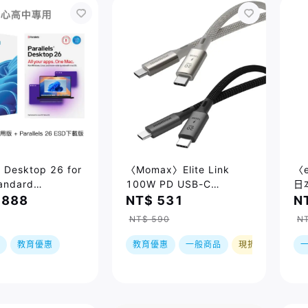
s Desktop 26 for
〈Momax〉Elite Link
〈
andard
100W PD USB-C
日
n)_ESD下載版 +
USB3.2 20Gbps 編織充
,888
NT$ 531
N
s 11 64Bit 中文
電/影像傳輸線(1M) / 兩色
NT$ 590
N
 隨機版
教育優惠
教育優惠
一般商品
現折