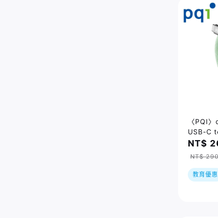
〈PQI〉q
USB-C 
吸充電線
NT$ 2
NT$ 29
教育優惠