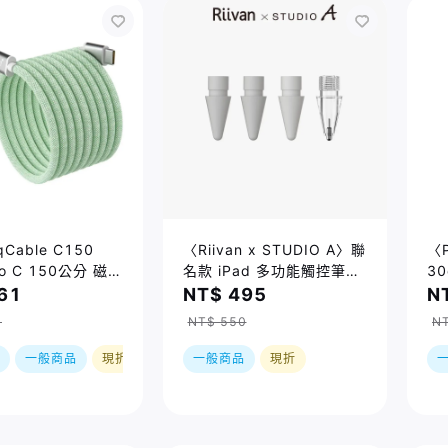
Cable C150
〈Riivan x STUDIO A〉聯
〈P
to C 150公分 磁
名款 iPad 多功能觸控筆尖
3
 淺綠
4入組
三
61
NT$ 495
N
0
NT$ 550
N
一般商品
現折
一般商品
現折