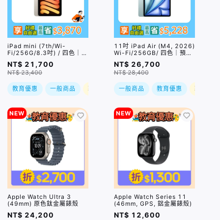
iPad mini (7th/Wi-
11吋 iPad Air (M4, 2026)
Fi/256G/8.3吋) / 四色｜可
Wi-Fi/256GB/ 四色｜預
搭配Apple Pencil Pro｜預
購，到貨後依訂單順序出貨
NT$ 21,700
NT$ 26,700
購，到貨後依訂單順序出貨
NT$ 23,400
NT$ 28,400
教育優惠
一般商品
現折
一般商品
教育優惠
現折
NEW
NEW
Apple Watch Ultra 3
Apple Watch Series 11
(49mm) 原色鈦金屬錶殼
(46mm, GPS, 鋁金屬錶殼)
NT$ 24,200
NT$ 12,600