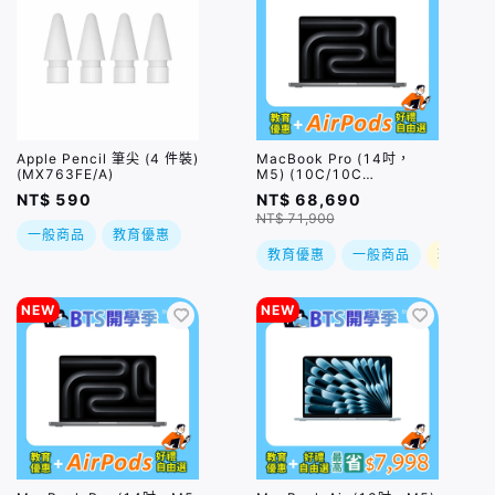
Apple Pencil 筆尖 (4 件裝)
MacBook Pro (14吋，
(MX763FE/A)
M5) (10C/10C
GPU/24GB/1TB) / 兩色
NT$ 590
NT$ 68,690
(售價已折)｜預購，到貨後
NT$ 71,900
依訂單順序出貨
一般商品
教育優惠
教育優惠
一般商品
現折
NEW
NEW