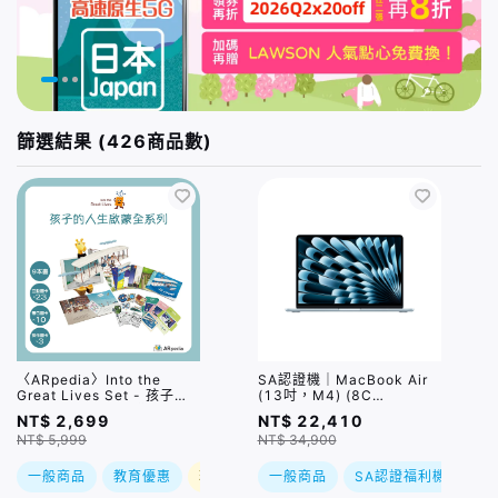
篩選結果 (426商品數)
〈ARpedia〉Into the
SA認證機｜MacBook Air
Great Lives Set - 孩子的
(13吋，M4) (8C
人生啟蒙全系列｜贈
GPU/16GB/256GB) 天藍
NT$ 2,699
NT$ 22,410
SPOTTY Mirror
色
NT$ 5,999
NT$ 34,900
一般商品
教育優惠
現折
一般商品
SA認證福利機
教