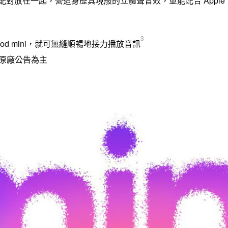
Apple
配對放在一起，營造身歷其境般的立體聲音效，並能配合
3
d mini
，就可無縫順暢地接力播放音訊
 原廠公告為主