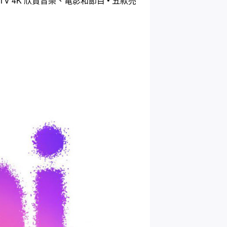
 TV 4K
•
欣賞音樂、電影和節目
五款亮