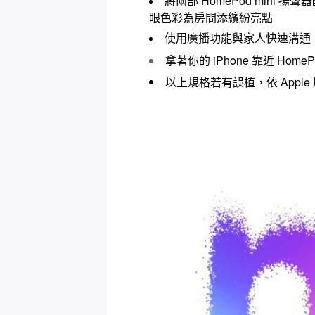
HomePod mini
將兩部
揚聲器
眼色彩為房間添繽紛亮點
使用廣播功能與家人快速溝通
iPhone
HomePo
拿著你的
靠近
以上規格若有誤植，依 Apple