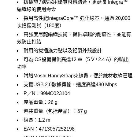
拔插施力點採用優質材料結合，更延長 Integra™
編織線的使用壽命
採用高性能IntegraCore™ 強化線芯，通過 20,000
次搖擺測試（180度）
高強度尼龍編織技術，提供卓越的耐磨性，並能有
效防止打結
耐用的拔插施力點以及鋁製外殼設計
可為iOS設備提供高達12 W（5 V / 2.4 A）的輸出
功率
附贈Moshi HandyStrap束線帶，便於線材收納管理
支援USB 2.0數據傳輸，速度高達480 Mbps
P／N：99MO023104
產品重量：26 g
包裝重量（包括產品）：57 g
線長：1.2 m
EAN：4713057252198