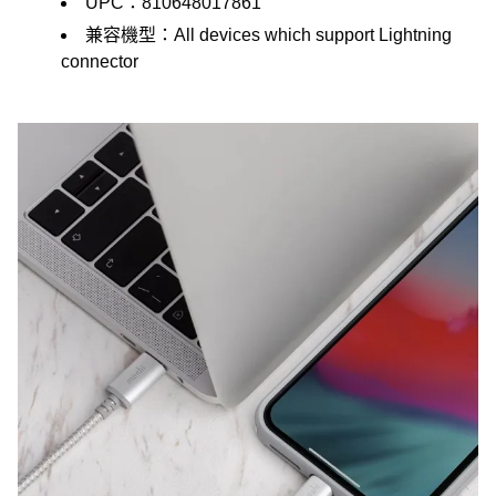
UPC：810648017861
兼容機型：All devices which support Lightning
connector