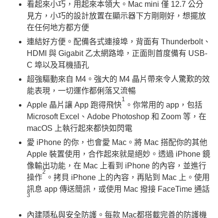
看起來小巧，用起來本領大。Mac mini 僅 12.7 公分
見方，小巧的設計放置在顯示器下方剛剛好，想擺放
在任何地方都方便
連結好方便。配備各式連接埠，背面有 Thunderbolt、
HDMI 與 Gigabit 乙太網路埠，正面則首度備有 USB-
C 埠以及耳機插孔
超強驅動來自 M4。強大的 M4 晶片帶來令人驚歎的效
能表現，一切運作都俐落又流暢
1
Apple 晶片讓 App 跑得飛快
。你常用的 app，包括
Microsoft Excel、Adobe Photoshop 和 Zoom 等，在
macOS 上執行起來都快如閃電
愛 iPhone 的你，也會愛 Mac。將 Mac 搭配你的其他
Apple 裝置使用，合作起來就是絕妙。透過 iPhone 鏡
像輸出功能，在 Mac 上看到 iPhone 的內容，並進行
2
操作
。拷貝 iPhone 上的內容，再貼到 Mac 上。使用
訊息 app 傳送簡訊，或使用 Mac 撥接 FaceTime 通話
3
內建隱私與安全防護。每款 Mac都搭載完善的防護機