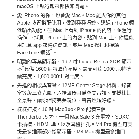
macOS 上執行起來都快如閃電。
愛 iPhone 的你，也會愛 Mac。Mac 能與你的其他
Apple 裝置搭配使用，做到種種巧妙。透過 iPhone 鏡
像輸出功能，在 Mac 上看到 iPhone 的內容，並進行
3
操作
。拷貝 iPhone 上的內容，貼到 Mac 上。你還能
用訊息 app 來傳送簡訊，或用 Mac 撥打和接聽
4
FaceTime 通話
。
明豔的專業顯示器。16.2 吋 Liquid Retina XDR 顯示
5
器
具備 1600 尼特峰值亮度、最高可達 1000 尼特持
續亮度、1,000,000:1 對比度。
先進的相機與音響。12MP Center Stage 相機，錄音
室等級三麥克風，六揚聲器具備空間音訊、支援杜比
全景聲，讓你保持完美鏡位，聲音也超好聽。
樣樣連接。16 吋 MacBook Pro 配備三個
Thunderbolt 5 埠、一個 MagSafe 3 充電埠、SDXC
卡插槽、HDMI 埠，以及耳機插孔。M4 Pro 機型可支
援最多達兩部外接顯示器，M4 Max 機型最多達四