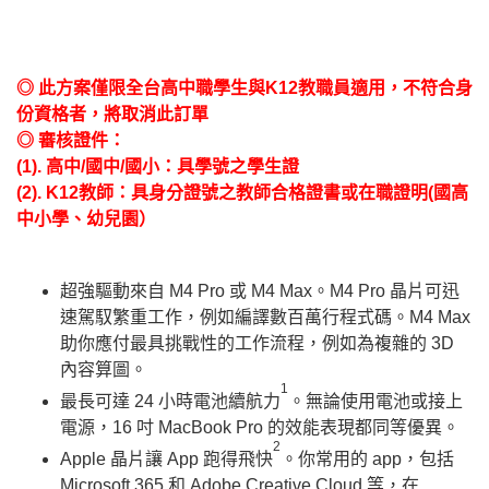
◎ 此方案僅限全台高中職學生與K12教職員適用，不符合身
份資格者，將取消此訂單
◎ 審核證件：
(1). 高中/國中/國小：具學號之學生證
(2). K12教師：具身分證號之教師合格證書或在職證明(國高
中小學、幼兒園）
超強驅動來自 M4 Pro 或 M4 Max。M4 Pro 晶片可迅
速駕馭繁重工作，例如編譯數百萬行程式碼。M4 Max
助你應付最具挑戰性的工作流程，例如為複雜的 3D
內容算圖。
1
最長可達 24 小時電池續航力
。無論使用電池或接上
電源，16 吋 MacBook Pro 的效能表現都同等優異。
2
Apple 晶片讓 App 跑得飛快
。你常用的 app，包括
Microsoft 365 和 Adobe Creative Cloud 等，在