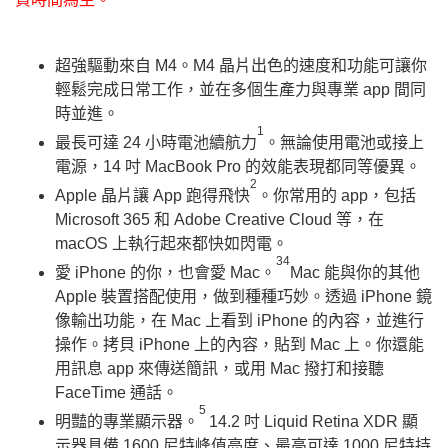
超強驅動來自 M4。M4 晶片出色的速度和功能可讓你
輕鬆完成日常工作，並在多個生產力與專業 app 間同
時並進。
1
最長可達 24 小時電池續航力
。無論使用電池或接上
電源，14 吋 MacBook Pro 的效能表現都同等優異。
2
Apple 晶片讓 App 跑得飛快
。你常用的 app，包括
Microsoft 365 和 Adobe Creative Cloud 等，在
macOS 上執行起來都快如閃電。
34
愛 iPhone 的你，也會愛 Mac。
Mac 能與你的其他
Apple 裝置搭配使用，做到種種巧妙。透過 iPhone 鏡
像輸出功能，在 Mac 上看到 iPhone 的內容，並進行
操作。拷貝 iPhone 上的內容，貼到 Mac 上。你還能
用訊息 app 來傳送簡訊，或用 Mac 撥打和接聽
FaceTime 通話。
5
明豔的專業顯示器。
14.2 吋 Liquid Retina XDR 顯
示器具備 1600 尼特峰值亮度、最高可達 1000 尼特持