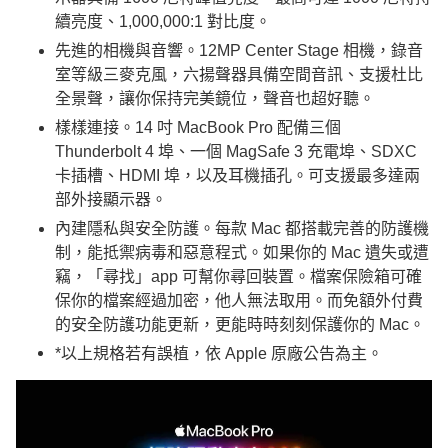
續亮度、1,000,000:1 對比度。
先進的相機與音響。12MP Center Stage 相機，錄音
室等級三麥克風，六揚聲器具備空間音訊、支援杜比
全景聲，讓你保持完美鏡位，聲音也超好聽。
樣樣連接。14 吋 MacBook Pro 配備三個
Thunderbolt 4 埠、一個 MagSafe 3 充電埠、SDXC
卡插槽、HDMI 埠，以及耳機插孔。可支援最多達兩
部外接顯示器。
內建隱私與安全防護。每款 Mac 都搭載完善的防護機
制，能抵禦病毒和惡意程式。如果你的 Mac 遺失或遭
竊，「尋找」app 可幫你尋回裝置。檔案保險箱可確
保你的檔案經過加密，他人無法取用。而免額外付費
的安全防護功能更新，更能時時刻刻保護你的 Mac。
*以上規格若有誤植，依 Apple 原廠公告為主。