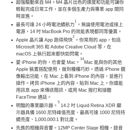
超強驅動來自 M4。M4 晶片出色的速度和功能可讓你
輕鬆完成日常工作，並在多個生產力與專業 app 間同
時並進。
1
最長可達 24 小時電池續航力
。無論使用電池或接上
電源，14 吋 MacBook Pro 的效能表現都同等優異。
2
Apple 晶片讓 App 跑得飛快
。你常用的 app，包括
Microsoft 365 和 Adobe Creative Cloud 等，在
macOS 上執行起來都快如閃電。
34
愛 iPhone 的你，也會愛 Mac。
Mac 能與你的其他
Apple 裝置搭配使用，做到種種巧妙。透過 iPhone 鏡
像輸出功能，在 Mac 上看到 iPhone 的內容，並進行
操作。拷貝 iPhone 上的內容，貼到 Mac 上。你還能
用訊息 app 來傳送簡訊，或用 Mac 撥打和接聽
FaceTime 通話。
5
明豔的專業顯示器。
14.2 吋 Liquid Retina XDR 顯
示器具備 1600 尼特峰值亮度、最高可達 1000 尼特持
續亮度、1,000,000:1 對比度。
先進的相機與音響。12MP Center Stage 相機，錄音