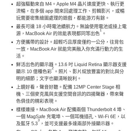
超強驅動來自 M4。Apple M4 晶片速度更快、執行更
流暢，在多個 app 間來回處理工作、剪輯影片，或暢
玩需要密集繪圖處理的遊戲，都能游刃有餘。
最長可達 18 小時電池續航力。無論使用電池或接上電
1
源，MacBook Air 的效能表現都同等出色
。
方便攜帶的設計。超輕巧且厚度僅約一公分，往背包
一放，MacBook Air 就能完美融入你充滿行動力的生
活。
鮮活出色的顯示器。13.6 吋 Liquid Retina 顯示器支援
2
顯示 10 億種色彩
。照片、影片綻放豐富的對比與分
明的細節；文字也顯清晰銳利。
上鏡好看，聲音好聽。配備 12MP Center Stage 相
機、三個麥克風與支援空間音訊的四揚聲器，帶來聲
色俱佳的精彩表現。
樣樣連接。MacBook Air 配備兩個 Thunderbolt 4 埠、
一個 MagSafe 充電埠、一個耳機插孔、Wi-Fi 6E，以
3
及藍牙 5.3
，並可支援最多達兩部外接顯示器。