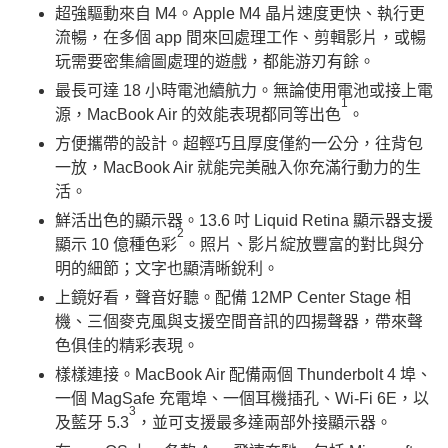
超強驅動來自 M4。Apple M4 晶片速度更快、執行更
流暢，在多個 app 間來回處理工作、剪輯影片，或暢
玩需要密集繪圖處理的遊戲，都能游刃有餘。
最長可達 18 小時電池續航力。無論使用電池或接上電
1
源，MacBook Air 的效能表現都同等出色
。
方便攜帶的設計。超輕巧且厚度僅約一公分，往背包
一放，MacBook Air 就能完美融入你充滿行動力的生
活。
鮮活出色的顯示器。13.6 吋 Liquid Retina 顯示器支援
2
顯示 10 億種色彩
。照片、影片綻放豐富的對比與分
明的細節；文字也顯清晰銳利。
上鏡好看，聲音好聽。配備 12MP Center Stage 相
機、三個麥克風與支援空間音訊的四揚聲器，帶來聲
色俱佳的精彩表現。
樣樣連接。MacBook Air 配備兩個 Thunderbolt 4 埠、
一個 MagSafe 充電埠、一個耳機插孔、Wi-Fi 6E，以
3
及藍牙 5.3
，並可支援最多達兩部外接顯示器。