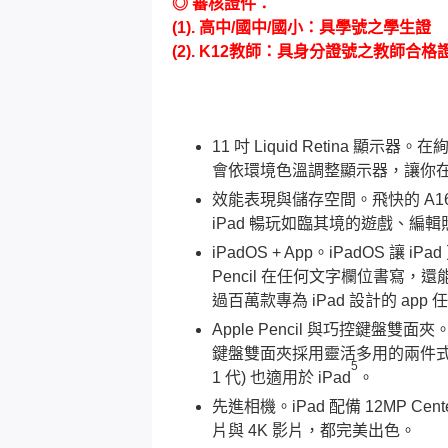
◎ 審核證件：
(1). 高中/國中/國小：具學號之學生證
(2). K12教師：具身分證號之教師
11 吋 Liquid Retina 顯
會依環境色溫調整顯示器，讓你
效能表現與儲存空間。飛快的 A
iPad 暢玩如臨其境的遊戲、編
iPadOS + App。iPadOS 
Pencil 在任何文字欄位書寫，還能編輯
過百萬款專為 iPad 設計的 app
Apple Pencil 與巧控鍵盤雙
鍵盤雙面夾採用靈活多用的兩件式設計
5
1 代) 也適用於 iPad
。
先進相機。iPad 配備 12MP 
片與 4K 影片，都完美出色。