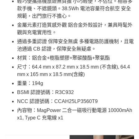
輕巧便攜搭機旅遊無負擔 小巧輕便，不佔位。相容多
款手機、不遮鏡頭。38.5Wh 電池容量符合航空 安全
規範，出門旅行不擔心。
金屬元素打造質感外觀 鋁合金外殼設計，兼具時髦外
觀與充電實用性。
通過多重認證 保障安全無虞 多種電路防護機制，且電
池通過 CB 認證，保障安全無疑慮。
​材質：鋁合金+樹脂塑膠+聚碳酸酯+聚氨酯
尺寸：64.4 mm x 87.2 mm x 18.5 mm (不含線), 64.4
mm x 165 mm x 18.5 mm(含線)
重量：194g
BSMI 認證號碼：R3C932
NCC 認證號碼：CCAH25LP3560T9
內容物：MagPower 二合一磁吸行動電源 10000mAh
x1, Type C 充電線 x1