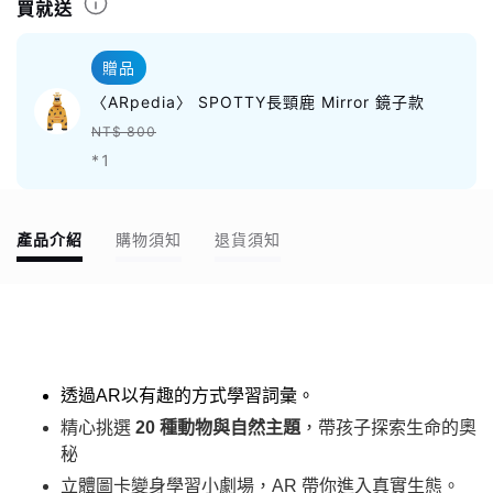
買就送
贈品
〈ARpedia〉 SPOTTY長頸鹿 Mirror 鏡子款
NT$ 800
*1
產品介紹
購物須知
退貨須知
透過AR以有趣的方式學習詞彙。
精心挑選
20 種動物與自然主題
，帶孩子探索生命的奧
秘
立體圖卡變身學習小劇場，AR 帶你進入真實生態。