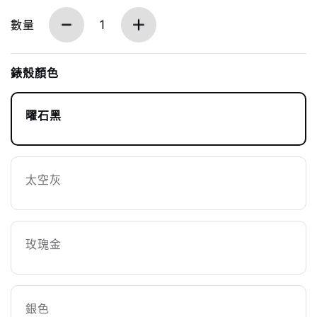
數量
1
錶殼顏色
曜石黑
太空灰
玫瑰金
銀色