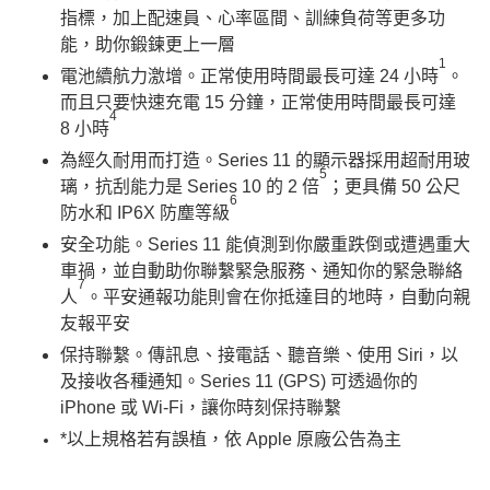
指標，加上配速員、心率區間、訓練負荷等更多功
能，助你鍛鍊更上一層
1
電池續航力激增。正常使用時間最長可達 24 小時
。
而且只要快速充電 15 分鐘，正常使用時間最長可達
4
8 小時
為經久耐用而打造。Series 11 的顯示器採用超耐用玻
5
璃，抗刮能力是 Series 10 的 2 倍
；更具備 50 公尺
6
防水和 IP6X 防塵等級
安全功能。Series 11 能偵測到你嚴重跌倒或遭遇重大
車禍，並自動助你聯繫緊急服務、通知你的緊急聯絡
7
人
。平安通報功能則會在你抵達目的地時，自動向親
友報平安
保持聯繫。傳訊息、接電話、聽音樂、使用 Siri，以
及接收各種通知。Series 11 (GPS) 可透過你的
iPhone 或 Wi-Fi，讓你時刻保持聯繫
*以上規格若有誤植，依 Apple 原廠公告為主