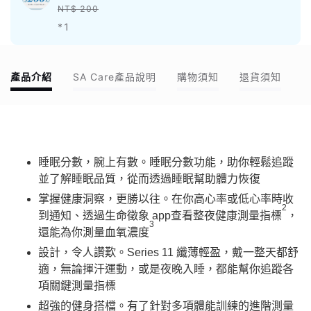
NT$ 200
*1
產品介紹
SA Care產品說明
購物須知
退貨須知
睡眠分數，腕上有數。睡眠分數功能，助你輕鬆追蹤
並了解睡眠品質，從而透過睡眠幫助體力恢復
掌握健康洞察，更勝以往。在你高心率或低心率時收
2
到通知、透過生命徵象 app查看整夜健康測量指標
，
3
還能為你測量血氧濃度
設計，令人讚歎。Series 11 纖薄輕盈，戴一整天都舒
適，無論揮汗運動，或是夜晚入睡，都能幫你追蹤各
項關鍵測量指標
超強的健身搭檔。有了針對多項體能訓練的進階測量