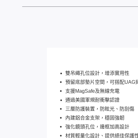
雙吊繩孔位設計，增添實用性
預留底部墊片空間，可搭配UAG
支援MagSafe及無線充電
​通過美國軍規耐衝擊認證
三層防護裝置，防眩光、防刮傷
內建鋁合金支架，穩固強韌
強化鏡頭孔位，邊框加高設計
材質輕量化設計、提供絕佳保護