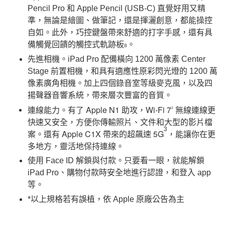
Pencil Pro 和 Apple Pencil (USB-C) 直覺好用又精
準，無論是繪圖、做筆記，還是揮灑創意，都能操控
自如。此外，巧控鍵盤帶來舒適的打字手感，還有具
備觸覺回饋的觸控式軌跡板
。
8
先進相機。iPad Pro 配備橫向 1200 萬像素 Center
Stage 前置相機，和具有適應性原彩閃光燈的 1200 萬
像素廣角相機。加上四個錄音室等級麥克風，以及四
揚聲器音響系統，帶來層次豐富的音質。
連線能力。有了 Apple N1 助攻，Wi‑Fi 7
無線連線更
2
快速又安全，方便你傳輸照片、文件和大型的影片檔
3
案。還有 Apple C1X 帶來的超飆速 5G
，能讓你在更
多地方，靈活地保持連線。
使用 Face ID 解鎖與付款。只要看一眼，就能解鎖
iPad Pro、購物付款時安全地進行認證，和登入 app
等。
*以上規格若有誤植，依 Apple 原廠公告為主