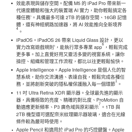
效能表現與儲存空間。配備 M5 的 iPad Pro 帶來新一
代速度體驗和強大的裝置端 AI 實力，助你輕鬆搞定各
種任務
。具備最多可達 2TB 的儲存空間、16GB 記憶
1
體，還有神經網路加速器，將 AI 效能推向全新境界
4
。
iPadOS。iPadOS 26 帶來 Liquid Glass 設計，更以
6
實力改寫遊戲規則
，能執行眾多專業 app
，輕鬆完成
5
更多事。加上直覺好用又靈活多變的視窗系統，讓你
操控、組織和管理工作流程，都比以往更輕鬆愉快。
Apple Intelligence。Apple Intelligence 是個人化的智
慧系統，助你交流溝通、表達自我，輕鬆完成各種任
1
務，並將創新突破的隱私權保護融入每一個環節
。
11 吋 Ultra Retina XDR 顯示器。全球最先進的顯示
器，具備極致的亮度、精確的對比度、ProMotion 自
7
動適應更新頻率、P3 廣色域與原彩顯示
。1TB 與
2TB 機型還可選配奈米紋理顯示器玻璃，適合在光線
條件較為嚴苛時使用。
Apple Pencil 和適用於 iPad Pro 的巧控鍵盤。Apple