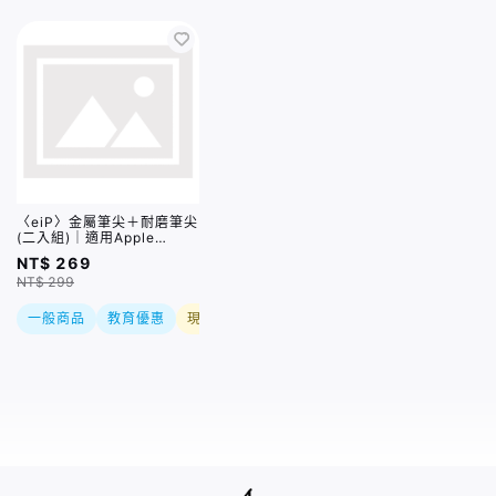
〈eiP〉金屬筆尖＋耐磨筆尖
(二入組)｜適用Apple
Pencil 1/2代、eiP Pencil
NT$ 269
2/AX Pro2/AX Ultra
NT$ 299
一般商品
教育優惠
現折