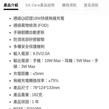
產品介紹
SA Care產品說明
購物須知
退貨須知
通過Qi認證18W快速無線充電
通過異物檢測 (FOD)
手錶韌體自動更新
防滑底部矽膠腳墊
多種安全保護機制
輸入電源：9.0V/2.0A
輸出電源：手機：10W Max、耳機：5W Max、手
錶：3W Max
充電距離：≤5mm
無線充電轉換效率：≥75%
產品尺寸：76*124*133mm
產品重量 : 182克
產品保固 : 1 年
BSMI：R3A059