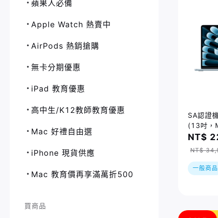
蘋果人必備
Apple Watch 熱賣中
AirPods 熱銷搶購
無卡分期優惠
iPad 教育優惠
高中生/K12教師教育優惠
SA認證機｜
(13吋，M
Mac 好禮自由選
GPU/16
NT$ 2
色
NT$ 34,
iPhone 現貨供應
一般商品
Mac 教育價再享滿萬折500
買商品