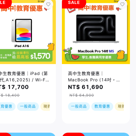
LE
SALE
中生教育優惠｜iPad (第
高中生教育優惠｜
代,A16,2025) / Wi-Fi
MacBook Pro (14吋，
256GB / 11 吋 / 四色｜
M5) (10C/10C
T$ 17,700
NT$ 61,690
購，到貨後依訂單順序出
GPU/16GB/1TB) / 兩色｜
T$ 18,400
NT$ 64,900
預購，到貨後依訂單順序出
貨
教育優惠
一般商品
現折
一般商品
教育優惠
現折