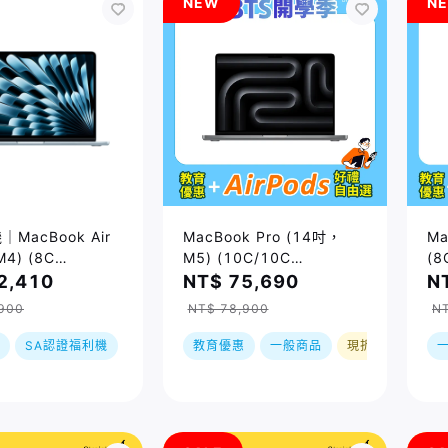
NEW
N
MacBook Air
MacBook Pro (14吋，
Ma
4) (8C
M5) (10C/10C
(8
GB/256GB) 天藍
GPU/32GB/1TB) / 兩色｜
四
2,410
NT$ 75,690
N
預購，到貨後依訂單順序出
順
900
NT$ 78,900
N
貨
SA認證福利機
教育優惠
教育優惠
現折
一般商品
現折