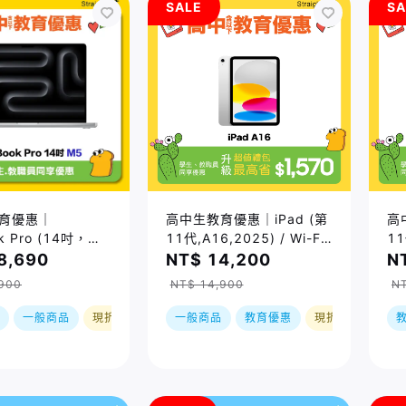
SALE
SA
育優惠｜
高中生教育優惠｜iPad (第
高
k Pro (14吋，
11代,A16,2025) / Wi-Fi
11
0C/10C
/ 128GB / 11 吋 / 四色｜
/ 
8,690
NT$ 14,200
N
GB/1TB) / 兩色｜
預購，到貨後依訂單順序出
預
900
NT$ 14,900
N
貨後依訂單順序出
貨
貨
一般商品
現折
一般商品
教育優惠
現折