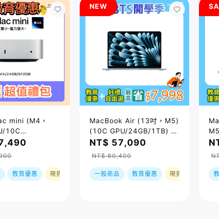
NEW
SA
 mini (M4，
MacBook Air (13吋，M5)
Ma
U/10C
(10C GPU/24GB/1TB) /
M5
GB/512GB)
四色｜預購，到貨後依訂單
GP
7,490
NT$ 57,090
N
順序出貨
(
900
NT$ 60,400
N
依
教育優惠
現折
一般商品
教育優惠
現折