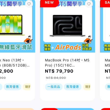
NEW
SA
k Neo (13吋，
MacBook Pro (14吋，M5
Ma
) (8GB/512GB) /
Pro) (15C/16C
M5
購，到貨後依訂單
GPU/24GB/1TB) / 兩色｜
GP
2,900
NT$ 79,790
N
預購，到貨後依訂單順序出
(
900
NT$ 84,900
N
貨
依
教育優惠
現折
一般商品
教育優惠
現折