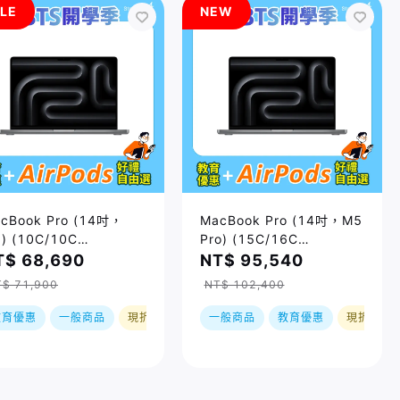
LE
NEW
cBook Pro (14吋，
MacBook Pro (14吋，M5
) (10C/10C
Pro) (15C/16C
U/24GB/1TB) / 兩色
GPU/24GB/2TB) / 兩色｜
T$ 68,690
NT$ 95,540
售價已折)｜預購，到貨後
預購，到貨後依訂單順序出
T$ 71,900
NT$ 102,400
訂單順序出貨
貨
教育優惠
一般商品
現折
一般商品
教育優惠
現折