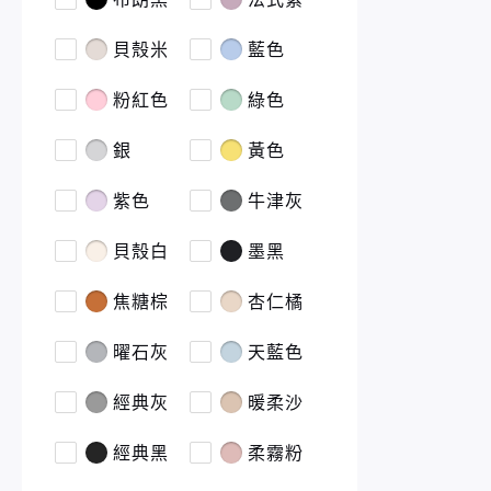
貝殼米
藍色
粉紅色
綠色
銀
黃色
紫色
牛津灰
貝殼白
墨黑
焦糖棕
杏仁橘
曜石灰
天藍色
經典灰
暖柔沙
經典黑
柔霧粉