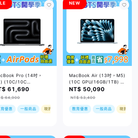
LE
NEW
cBook Pro (14吋，
MacBook Air (13吋，M5)
) (10C/10C
(10C GPU/16GB/1TB) /
U/16GB/1TB) / 兩色
四色｜預購，到貨後依訂單
T$ 61,690
NT$ 50,090
售價已折)｜預購，到貨後
順序出貨
T$ 64,900
NT$ 53,400
訂單順序出貨
教育優惠
一般商品
現折
教育優惠
一般商品
現折