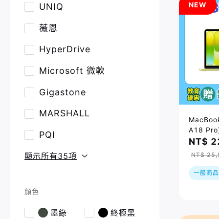
NEW
UNIQ
薇恩
HyperDrive
Microsoft 微軟
Gigastone
MARSHALL
MacBoo
A18 Pro
PQI
四色｜預
NT$ 2
順序出貨
NT$ 25,
顯示所有35項
一般商品
顏色
墨綠
終極黑