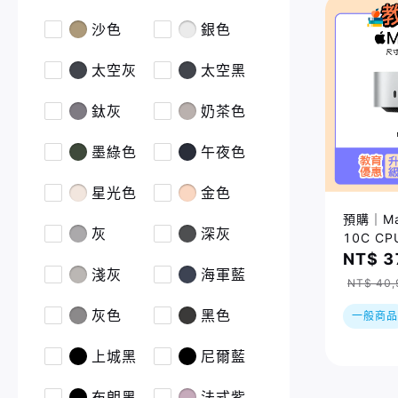
沙色
銀色
太空灰
太空黑
鈦灰
奶茶色
墨綠色
午夜色
星光色
金色
預購｜Mac
灰
深灰
10C CP
GPU/24
NT$ 3
淺灰
海軍藍
NT$ 40,
灰色
黑色
一般商品
上城黑
尼爾藍
布朗黑
法式紫