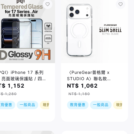
QI〉iPhone 17 系列
〈PureGear普格爾 x
D 亮面玻璃保護貼 / 四種
STUDIO A〉聯名款
寸
iPhone 17系列 磁吸透明
T$ 1,152
NT$ 1,062
保護殼 / 四種尺寸
$ 1,280
NT$ 1,180
教育優惠
一般商品
現折
教育優惠
一般商品
現折