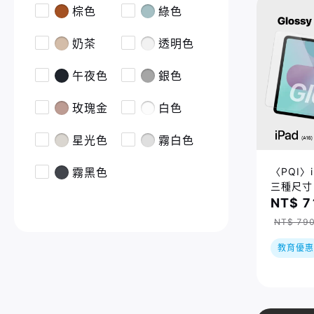
棕色
綠色
奶茶
透明色
午夜色
銀色
玫瑰金
白色
星光色
霧白色
〈PQI〉
霧黑色
三種尺寸
NT$ 7
NT$ 79
教育優惠