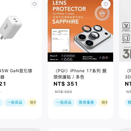
45W GaN氮化镓
〈PQI〉iPhone 17系列 鏡
〈P
電器
頭保護貼 / 多色
3
尺
21
NT$ 351
N
0
NT$ 390
NT
一般商品
現折
一般商品
教育優惠
現折