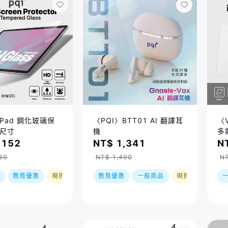
iPad 鋼化玻璃保
〈PQI〉BTT01 AI 翻譯耳
〈V
種尺寸
機
多
,152
NT$ 1,341
N
80
NT$ 1,490
NT
教育優惠
現折
教育優惠
一般商品
現折