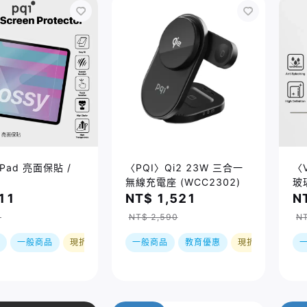
iPad 亮面保貼 /
〈PQI〉Qi2 23W 三合一
〈V
無線充電座 (WCC2302)
玻
11
NT$ 1,521
N
0
NT$ 2,590
NT
一般商品
現折
一般商品
教育優惠
現折