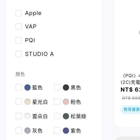
Apple
VAP
PQI
STUDIO A
顏色
〈PQI〉
(2C)充
藍色
黑色
NT$ 6
NT$ 69
星光白
粉色
教育優惠
雲朵白
松葉綠
灰色
紫色