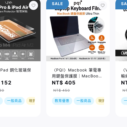
SALE
SA
iPad 鋼化玻璃保
〈PQI〉Macbook 筆電專
〈
用鍵盤保護膜｜MacBook
輸
Pro 14/16吋 (2021-
,152
NT$ 405
N
2024)、MacBook Air
80
NT$ 450
NT
13/15吋(2025) 適用
一般商品
現折
教育優惠
一般商品
現折