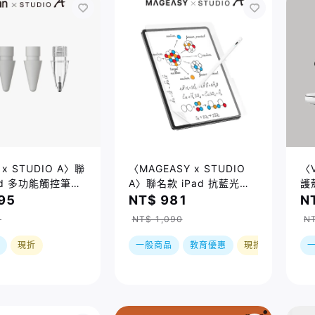
n x STUDIO A〉聯
〈MAGEASY x STUDIO
〈V
ad 多功能觸控筆尖
A〉聯名款 iPad 抗藍光類
護
紙膜保護貼
95
NT$ 981
N
0
NT$ 1,090
N
現折
一般商品
教育優惠
現折