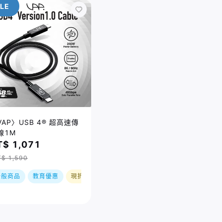
LE
VAP〉USB 4® 超高速傳
線1M
T$ 1,071
$ 1,590
一般商品
教育優惠
現折