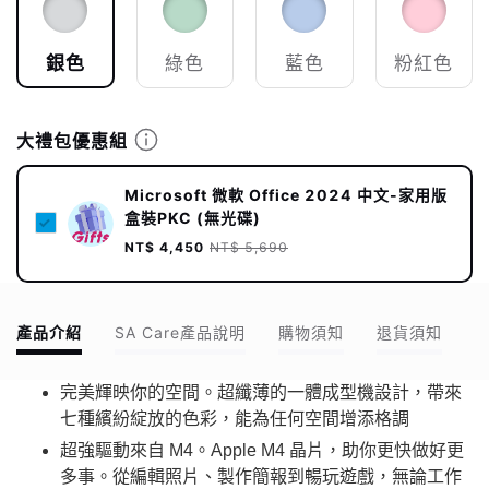
銀色
綠色
藍色
粉紅色
大禮包優惠組
Microsoft 微軟 Office 2024 中文-家用版
盒裝PKC (無光碟)
NT$ 4,450
NT$ 5,690
產品介紹
SA Care產品說明
購物須知
退貨須知
完美輝映你的空間。超纖薄的一體成型機設計，帶來
七種繽紛綻放的色彩，能為任何空間增添格調
超強驅動來自 M4。Apple M4 晶片，助你更快做好更
多事。從編輯照片、製作簡報到暢玩遊戲，無論工作