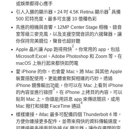
或娛樂都得心應手
1
引人入勝的顯示器。24 吋 4.5K Retina 顯示器
具備
500 尼特亮度，最多可支援 10 億種色彩
先進的相機與音響。12MP Center Stage 相機、錄音
室等級三麥克風，以及支援空間音訊的六揚聲器，讓
你保持完美鏡位，聲音也超好聽
2
Apple 晶片讓 App 跑得飛快
。你常用的 app，包括
Microsoft Excel、Adobe Photoshop 和 Zoom 等，在
macOS 上執行起來都快如閃電
愛 iPhone 的你，也會愛 Mac。將 Mac 與其他 Apple
裝置搭配使用，更能體會默契相連的巧妙。透過
iPhone 鏡像輸出功能，你可以在 Mac 上看到 iPhone
3
的內容並進行操控
。在 iPhone 上拷貝的內容，可以
貼到 Mac 上。你還能用訊息 app 來傳送簡訊，或用
4
Mac 撥打和接聽 FaceTime 通話
樣樣連接。iMac 最多可配備四個 Thunderbolt 4 埠，
方便你連接更多配件，並帶來飛快的資料傳輸速度。
可連接最多達兩部外接 6K 顯示器，讓你在廣闊的空