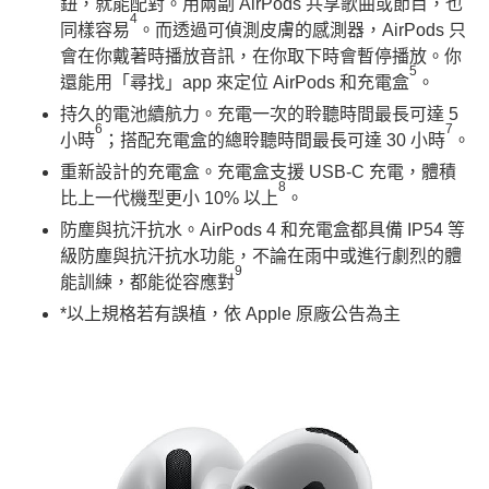
鈕，就能配對。用兩副 AirPods 共享歌曲或節目，也
4
同樣容易
。而透過可偵測皮膚的感測器，AirPods 只
會在你戴著時播放音訊，在你取下時會暫停播放。你
5
還能用「尋找」app 來定位 AirPods 和充電盒
。
持久的電池續航力。充電一次的聆聽時間最長可達 5
6
7
小時
；搭配充電盒的總聆聽時間最長可達 30 小時
。
重新設計的充電盒。充電盒支援 USB‑C 充電，體積
8
比上一代機型更小 10% 以上
。
防塵與抗汗抗水。AirPods 4 和充電盒都具備 IP54 等
級防塵與抗汗抗水功能，不論在雨中或進行劇烈的體
9
能訓練，都能從容應對
*以上規格若有誤植，依 Apple 原廠公告為主