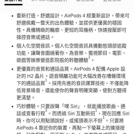
重新打造，舒適設計。AirPods 4 經重新設計，帶來可
舒適佩戴一整天的出色體驗，並提供更優異的穩固
性。具備精緻的輪廓、更短的耳機柄，快速按壓即可
操控音樂或通話。
個人化空間音訊。個人化空間音訊具備動態頭部追蹤
功能，讓聲音圍繞著你，為音樂、電視節目、電影、
2
遊戲等娛樂營造影院般的聆聽體驗
。
更優異的音質和通話品質。AirPods 4 配備 Apple 設
計的 H2 晶片。語音隔離功能可大幅改善在嘈雜環境
1
下的通話品質
。採用先進的音訊運算技術，不僅能降
低背景噪音，還能使你的聲音明確突顯，使對方聽得
更清楚。
巧妙體驗。只要說聲「嘿 Siri」，就能播放歌曲、通
3
1
話或查看行程
。而透過 Siri 互動新招
，現在回應 Siri
1
時，你可以用點頭說好，或搖頭表示不好
。只要將
AirPods 4 靠近你的裝置，再點一下螢幕上的連接按