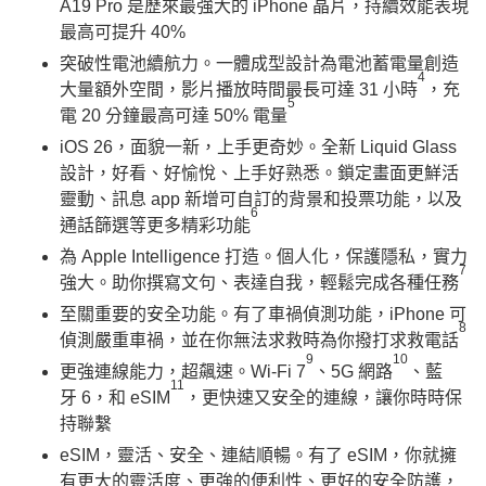
A19 Pro 是歷來最強大的 iPhone 晶片，持續效能表現
最高可提升 40%
突破性電池續航力。一體成型設計為電池蓄電量創造
4
大量額外空間，影片播放時間最長可達 31 小時
，充
5
電 20 分鐘最高可達 50% 電量
iOS 26，面貌一新，上手更奇妙。全新 Liquid Glass
設計，好看、好愉悅、上手好熟悉。鎖定畫面更鮮活
靈動、訊息 app 新增可自訂的背景和投票功能，以及
6
通話篩選等更多精彩功能
為 Apple Intelligence 打造。個人化，保護隱私，實力
7
強大。助你撰寫文句、表達自我，輕鬆完成各種任務
至關重要的安全功能。有了車禍偵測功能，iPhone 可
8
偵測嚴重車禍，並在你無法求救時為你撥打求救電話
9
10
更強連線能力，超飆速。Wi-Fi 7
、5G 網路
、藍
11
牙 6，和 eSIM
，更快速又安全的連線，讓你時時保
持聯繫
eSIM，靈活、安全、連結順暢。有了 eSIM，你就擁
有更大的靈活度、更強的便利性、更好的安全防護，