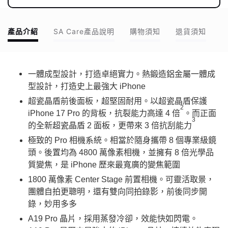
產品介紹
SA Care產品說明
購物須知
退貨須知
一體成型設計，打造卓絕實力。熱鍛造鋁金屬一體成
型設計，打造史上最強大 iPhone
超瓷晶盾前後面板，超堅固耐用。以超瓷晶盾保護
2
iPhone 17 Pro 的背板，抗裂能力高達 4 倍
。而正面
3
的全新超瓷晶盾 2 面板，更帶來 3 倍抗刮能力
極致的 Pro 相機系統。相當於隨身攜帶 8 個專業級鏡
頭。後置均為 4800 萬像素相機，並擁有 8 倍光學品
質變焦，是 iPhone 歷來最寬廣的變焦範圍
1800 萬像素 Center Stage 前置相機。可靈活取景，
團體自拍更聰明，還有雙向同拍錄影，前後同步開
錄，妙用多多
A19 Pro 晶片，採用蒸發冷卻，效能快如閃電。