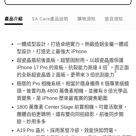
產品介紹
SA Care產品說明
購物須知
退貨須知
一體成型設計，打造卓絕實力。熱鍛造鋁金屬一體成
型設計，打造史上最強大 iPhone
超瓷晶盾前後面板，超堅固耐用。以超瓷晶盾保護
2
iPhone 17 Pro 的背板，抗裂能力高達 4 倍
。而正面
3
的全新超瓷晶盾 2 面板，更帶來 3 倍抗刮能力
極致的 Pro 相機系統。相當於隨身攜帶 8 個專業級鏡
頭。後置均為 4800 萬像素相機，並擁有 8 倍光學品
質變焦，是 iPhone 歷來最寬廣的變焦範圍
1800 萬像素 Center Stage 前置相機。可靈活取景，
團體自拍更聰明，還有雙向同拍錄影，前後同步開
錄，妙用多多
A19 Pro 晶片，採用蒸發冷卻，效能快如閃電。