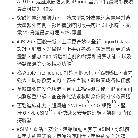
A19 Pro 是歷來最強大的 iPhone 晶片，持續效能表現
最高可提升 40%
突破性電池續航力。一體成型設計為電池蓄電量創造
4
大量額外空間，影片播放時間最長可達 31 小時
，充
5
電 20 分鐘最高可達 50% 電量
iOS 26，面貌一新，上手更奇妙。全新 Liquid Glass
設計，好看、好愉悅、上手好熟悉。鎖定畫面更鮮活
靈動、訊息 app 新增可自訂的背景和投票功能，以及
6
通話篩選等更多精彩功能
為 Apple Intelligence 打造。個人化，保護隱私，實力
7
強大。助你撰寫文句、表達自我，輕鬆完成各種任務
至關重要的安全功能。有了車禍偵測功能，iPhone 可
8
偵測嚴重車禍，並在你無法求救時為你撥打求救電話
9
10
更強連線能力，超飆速。Wi-Fi 7
、5G 網路
、藍
11
牙 6，和 eSIM
，更快速又安全的連線，讓你時時保
持聯繫
eSIM，靈活、安全、連結順暢。有了 eSIM，你就擁
有更大的靈活度、更強的便利性、更好的安全防護，