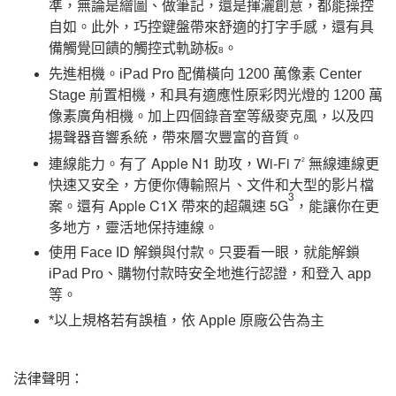
準，無論是繪圖、做筆記，還是揮灑創意，都能操控
自如。此外，巧控鍵盤帶來舒適的打字手感，還有具
備觸覺回饋的觸控式軌跡板
。
8
先進相機。iPad Pro 配備橫向 1200 萬像素 Center
Stage 前置相機，和具有適應性原彩閃光燈的 1200 萬
像素廣角相機。加上四個錄音室等級麥克風，以及四
揚聲器音響系統，帶來層次豐富的音質。
連線能力。有了 Apple N1 助攻，Wi‑Fi 7
無線連線更
2
快速又安全，方便你傳輸照片、文件和大型的影片檔
3
案。還有 Apple C1X 帶來的超飆速 5G
，能讓你在更
多地方，靈活地保持連線。
使用 Face ID 解鎖與付款。只要看一眼，就能解鎖
iPad Pro、購物付款時安全地進行認證，和登入 app
等。
*以上規格若有誤植，依 Apple 原廠公告為主
法律聲明：