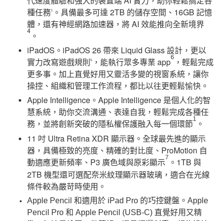
代速度體驗和強大的裝置端 AI 實力，助你輕鬆搞定各
種任務
。具備最多可達 2TB 的儲存空間、16GB 記憶
1
體，還有神經網路加速器，將 AI 效能推向全新境界
4
。
iPadOS。iPadOS 26 帶來 Liquid Glass 設計，更以
6
實力改寫遊戲規則
，能執行眾多專業 app
，輕鬆完成
5
更多事。加上直覺好用又靈活多變的視窗系統，讓你
操控、組織和管理工作流程，都比以往更輕鬆愉快。
Apple Intelligence。Apple Intelligence 是個人化的智
慧系統，助你交流溝通、表達自我，輕鬆完成各種任
1
務，並將創新突破的隱私權保護融入每一個環節
。
11 吋 Ultra Retina XDR 顯示器。全球最先進的顯示
器，具備極致的亮度、精確的對比度、ProMotion 自
7
動適應更新頻率、P3 廣色域與原彩顯示
。1TB 與
2TB 機型還可選配奈米紋理顯示器玻璃，適合在光線
條件較為嚴苛時使用。
Apple Pencil 和適用於 iPad Pro 的巧控鍵盤。Apple
Pencil Pro 和 Apple Pencil (USB-C) 直覺好用又精