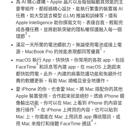
為 AI 精心建構。Apple 晶片以及每個驅動其效能的主
要零組件，都經過精心設計，能執行繁重的裝置端 AI
任務，如大型語言模型 (LLM) 推論和訓練等。還有
Apple Intelligence 助你撰寫文句、表達自我，輕鬆完
成各種任務，並將創新突破的隱私權保護融入每一個
3
環節
。
滿足一天所需的電池續航力。無論使用電池或接上電
1
源，MacBook Pro 的效能表現都同等優異
。
macOS 執行 App，快快快。你常用的各款 app，包括
4
FaceTime
和訊息等內建 app，在 macOS 上跑起來
都快如閃電。此外，內建的病毒防護功能和免額外付
費的軟體更新，有助 Mac 順暢且安全地運作。
愛 iPhone 的你，也會愛 Mac。將 Mac 搭配你的其他
Apple 裝置使用，合作起來就是絕妙。透過 iPhone 鏡
像輸出功能，你可以在 Mac 上看到 iPhone 的內容並
5
進行操作
。在 iPhone 上拷貝的內容，也可以貼到
Mac 上。你還能在 Mac 上用訊息 app 傳送簡訊，或
4
用 Mac 來撥打和接聽 FaceTime 通話
。