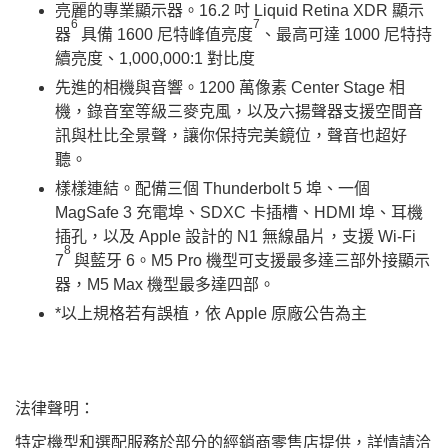
​亮麗的專業顯示器。16.2 吋 Liquid Retina XDR 顯示
6
7
器
具備 1600 尼特峰值亮度
、最高可達 1000 尼特持
續亮度、1,000,000:1 對比度
​先進的相機與音響。1200 萬像素 Center Stage 相
機，錄音室等級三麥克風，以及六揚聲器支援空間音
訊與杜比全景聲，讓你保持完美鏡位，聲音也超好
聽。
​樣樣連結。配備三個 Thunderbolt 5 埠、一個
MagSafe 3 充電埠、SDXC 卡插槽、HDMI 埠、耳機
插孔，以及 Apple 設計的 N1 無線晶片，支援 Wi-Fi
8
7
與藍牙 6。M5 Pro 機型可支援最多達三部外接顯示
器，M5 Max 機型最多達四部。
*以上規格若有誤植，依 Apple 原廠公告為主
法律聲明：
特定機型和選配服務於部分的經銷商零售店提供，詳情請洽